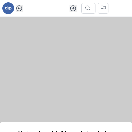
Ga naar inhoud van webarchief
Zoek in dit webarchief
Het webarchief kon niet geladen worden.